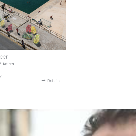
eer
6
Artists
w
Details