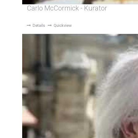
Carlo McCormick - Kurator
Details
Quickview