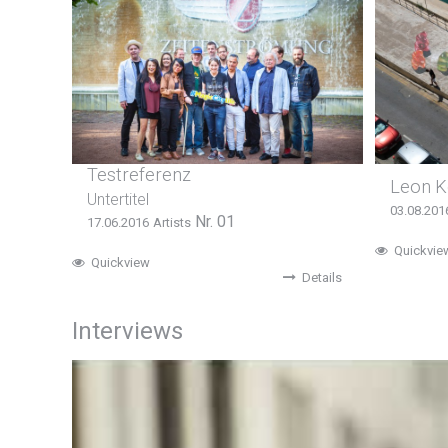
Testreferenz
Leon K
Untertitel
03.08.201
Nr. 01
17.06.2016
Artists
Quickvie
Quickview
Details
Interviews