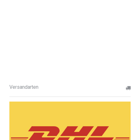
Versandarten