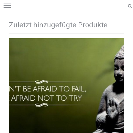
Zuletzt hinzugefügte Produkte